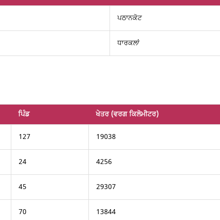
ਪਠਾਨਕੋਟ
ਧਾਰਕਲਾਂ
ਪਿੰਡ
ਖੇਤਰ (ਵਰਗ ਕਿਲੋਮੀਟਰ)
127
19038
24
4256
45
29307
70
13844