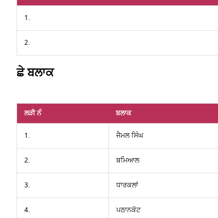
1.
2.
ਛੇ ਬਲਾਕ
ਲੜੀ ਨੰ
ਬਲਾਕ
1.
ਜੈਮਲ ਸਿੰਘ
2.
ਬਮਿਆਲ
3.
ਧਾਰਕਲਾਂ
4.
ਪਠਾਨਕੋਟ