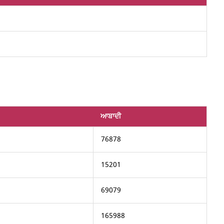
ਆਬਾਦੀ
76878
15201
69079
165988