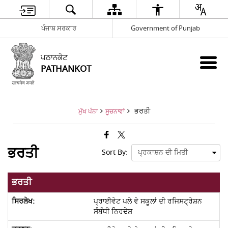
ਪੰਜਾਬ ਸਰਕਾਰ
Government of Punjab
ਪਠਾਨਕੋਟ
PATHANKOT
ਭਰਤੀ
ਮੁੱਖ ਪੰਨਾ
ਸੂਚਨਾਵਾਂ
ਭਰਤੀ
Sort By:
ਭਰਤੀ
ਪ੍ਰਾਈਵੇਟ ਪਲੇ ਵੇ ਸਕੂਲਾਂ ਦੀ ਰਜਿਸਟ੍ਰੇਸ਼ਨ
ਸੰਬੰਧੀ ਨਿਰਦੇਸ਼