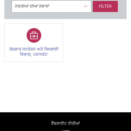
FILTER
ਰੋਜ਼ਗਾਰ ਜਨਰੇਸ਼ਨ ਅਤੇ ਸਿਖਲਾਈ
ਵਿਭਾਗ, ਪਠਾਨਕੋਟ
ਵੈੱਬਸਾਈਟ ਨੀਤੀਆਂ